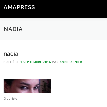
Aller
AMAPRESS
au
Menu
contenu
Logiciel Libre de Gestion & Communication pour les AMAP
NADIA
nadia
PUBLIÉ LE
1 SEPTEMBRE 2016
PAR
ANNEFARNIER
Graphiste