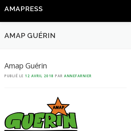
Aller
AMAPRESS
au
Menu
contenu
Logiciel Libre de Gestion & Communication pour les AMAP
AMAP GUÉRIN
Amap Guérin
PUBLIÉ LE
12 AVRIL 2018
PAR
ANNEFARNIER