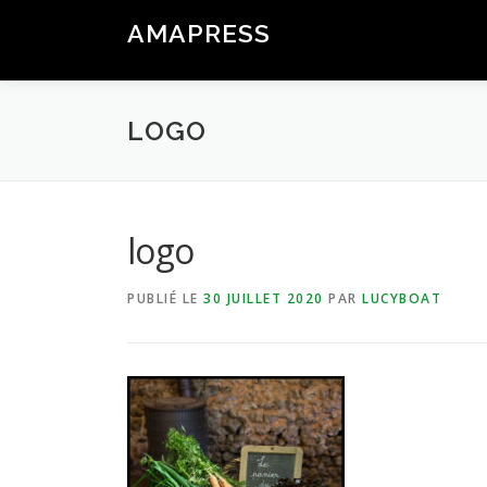
Aller
AMAPRESS
au
Logiciel Libre de Gestion & Communication pour les AMAP
contenu
LOGO
logo
PUBLIÉ LE
30 JUILLET 2020
PAR
LUCYBOAT