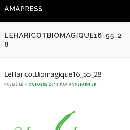
Aller
AMAPRESS
au
Menu
contenu
Logiciel Libre de Gestion & Communication pour les AMAP
LEHARICOTBIOMAGIQUE16_55_2
8
LeHaricotBiomagique16_55_28
PUBLIÉ LE
4 OCTOBRE 2018
PAR
ANNEFARNIER