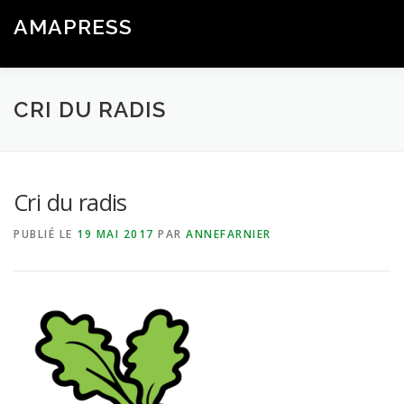
Aller
AMAPRESS
au
Menu
contenu
Logiciel Libre de Gestion & Communication pour les AMAP
CRI DU RADIS
Cri du radis
PUBLIÉ LE
19 MAI 2017
PAR
ANNEFARNIER