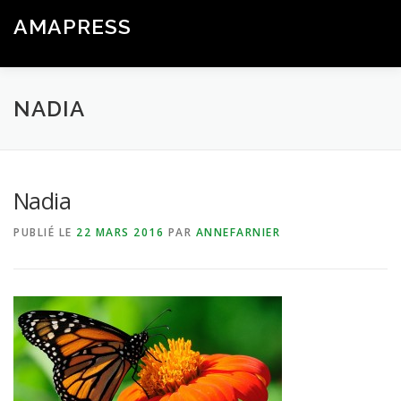
Aller
AMAPRESS
au
Menu
contenu
Logiciel Libre de Gestion & Communication pour les AMAP
NADIA
Nadia
PUBLIÉ LE
22 MARS 2016
PAR
ANNEFARNIER